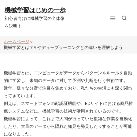
コ
ン
機械学習はじめの一歩
テ
初心者向けに機械学習の全体像
ン
ツ
を説明！
へ
ス
ホームページ
>
キ
機械学習とは？AIやディープラーニングとの違いを理解しよう
ッ
プ
機械学習とは、コンピュータがデータからパターンやルールを自動
的に学習し、未知のデータに対して予測や判断を行う技術です。
近年、様々な分野で注目を集めており、私たちの生活にも深く関わ
ってきています。
例えば、スマートフォンの顔認証機能や、ECサイトにおける商品推
薦システムなどに、機械学習の技術が活用されているのです。
機械学習によって、これまで人間が行っていた複雑な作業を自動化
したり、大量のデータから隠れた知見を発見したりすることが可能
になりました。