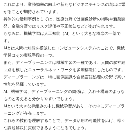
これにより、業務効率の向上や新たなビジネスチャンスの創出に繋
がることが期待されています。
具体的な活用事例としては、医療分野では画像診断の補助や新薬開
発、金融分野ではリスク評価や不正検知などがあげられます。
ちなみに、機械学習は人工知能（AI）という大きな概念の一部で
す。
AIとは人間の知能を模倣したコンピュータシステムのことで、機械
学習はその実現手段の一つ。
また、ディープラーニングは機械学習の一種であり、人間の脳神経
回路を模したニューラルネットワークを多層構造にしたものです。
ディープラーニングは、特に画像認識や自然言語処理の分野で高い
性能を発揮しています。
AI、機械学習、ディープラーニングの関係は、入れ子構造のような
ものと考えると分かりやすいでしょう。
AIという大きな枠組みの中に機械学習があり、その中にディープラ
ーニングが存在します。
これらの技術を理解することで、データ活用の可能性を広げ、様々
な課題解決に貢献できるようになるでしょう。