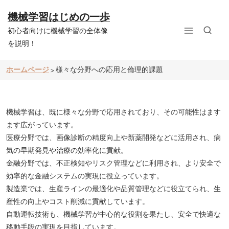
コ
ン
機械学習はじめの一歩
テ
初心者向けに機械学習の全体像
ン
ツ
を説明！
へ
ス
ホームページ
様々な分野への応用と倫理的課題
>
キ
ッ
プ
機械学習は、既に様々な分野で応用されており、その可能性はます
ます広がっています。
医療分野では、画像診断の精度向上や新薬開発などに活用され、病
気の早期発見や治療の効率化に貢献。
金融分野では、不正検知やリスク管理などに利用され、より安全で
効率的な金融システムの実現に役立っています。
製造業では、生産ラインの最適化や品質管理などに役立てられ、生
産性の向上やコスト削減に貢献しています。
自動運転技術も、機械学習が中心的な役割を果たし、安全で快適な
移動手段の実現を目指しています。